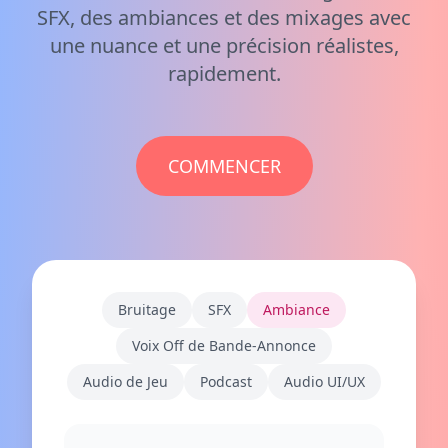
SFX, des ambiances et des mixages avec
une nuance et une précision réalistes,
rapidement.
COMMENCER
Bruitage
SFX
Ambiance
Voix Off de Bande-Annonce
Audio de Jeu
Podcast
Audio UI/UX