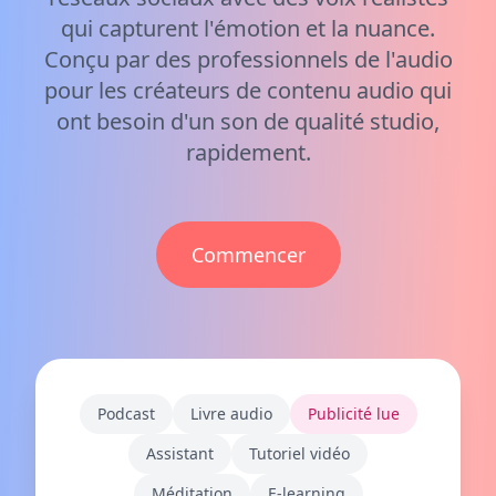
qui capturent l'émotion et la nuance.
Conçu par des professionnels de l'audio
pour les créateurs de contenu audio qui
ont besoin d'un son de qualité studio,
rapidement.
Commencer
Podcast
Livre audio
Publicité lue
Assistant
Tutoriel vidéo
Méditation
E-learning