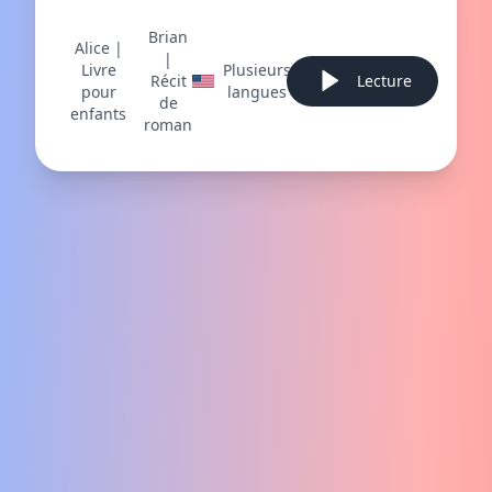
Brian
Alice |
|
Livre
Plusieurs
Récit
Lecture
pour
langues
de
enfants
roman