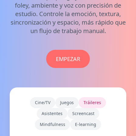
foley, ambiente y voz con precisión de
estudio. Controle la emoción, textura,
sincronización y espacio, más rápido que
un flujo de trabajo manual.
EMPEZAR
Cine/TV
Juegos
Tráileres
Asistentes
Screencast
Mindfulness
E-learning