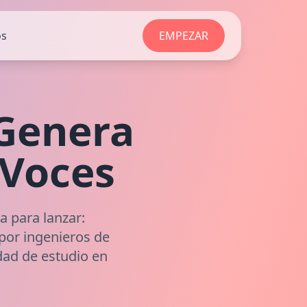
os
EMPEZAR
 Genera
 Voces
a para lanzar:
 por ingenieros de
dad de estudio en