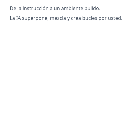
De la instrucción a un ambiente pulido.
La IA superpone, mezcla y crea bucles por usted.
Usted define el estado de ánimo y la intención,
nosotros entregamos realismo cinematográfico.
Una instrucción, infinitos paisajes sonoros.
Creación de Paisajes Sonoros en
una Frase
Viento, agua, vida silvestre, tono de sala, Foley,
bases musicales de buen gusto, pistas y bucles
continuos — todo autogenerado y mezclado
según sus indicaciones.