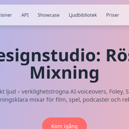
ioner
API
Showcase
Ljudbibliotek
Priser
esignstudio: Rös
Mixning
kt ljud – verklighetstrogna AI-voiceovers, Foley, 
ningsklara mixar för film, spel, podcaster och re
Kom igång