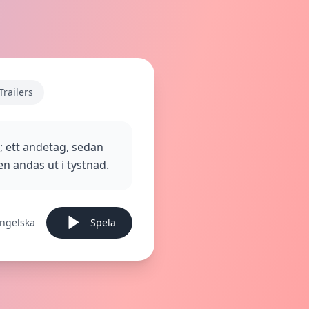
Trailers
g; ett andetag, sedan
den andas ut i tystnad.
ngelska
Spela