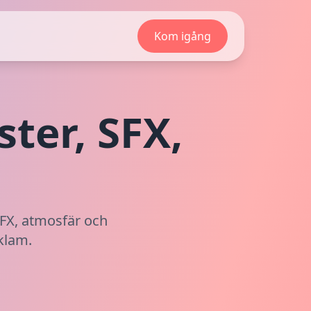
Kom igång
ter, SFX,
SFX, atmosfär och
klam.