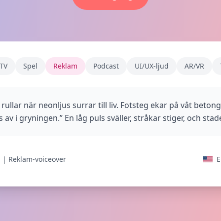
 TV
Spel
Reklam
Podcast
UI/UX-ljud
AR/VR
rullar när neonljus surrar till liv. Fotsteg ekar på våt beton
s av i gryningen.” En låg puls sväller, stråkar stiger, och sta
n | Reklam-voiceover
E