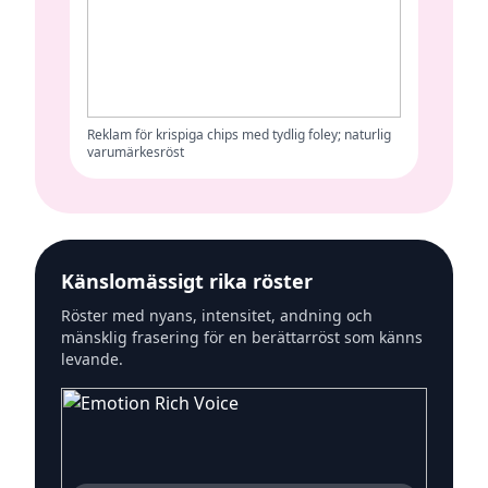
Reklam för krispiga chips med tydlig foley; naturlig
varumärkesröst
Känslomässigt rika röster
Röster med nyans, intensitet, andning och
mänsklig frasering för en berättarröst som känns
levande.