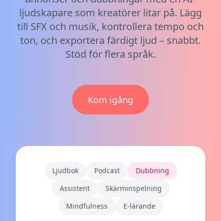
ljudskapare som kreatörer litar på. Lägg
till SFX och musik, kontrollera tempo och
ton, och exportera färdigt ljud – snabbt.
Stöd för flera språk.
Kom igång
Ljudbok
Podcast
Dubbning
Assistent
Skärminspelning
Mindfulness
E-lärande