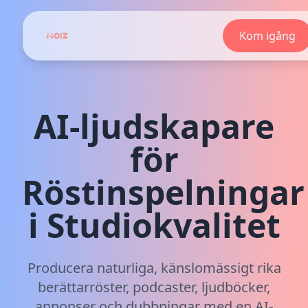
Kom igång
AI-ljudskapare
för
Röstinspelningar
i Studiokvalitet
Producera naturliga, känslomässigt rika
berättarröster, podcaster, ljudböcker,
annonser och dubbningar med en AI-