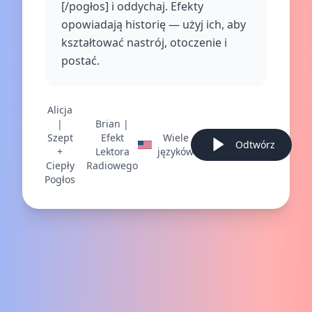
[/pogłos] i oddychaj. Efekty
opowiadają historię — użyj ich, aby
kształtować nastrój, otoczenie i
postać.
Alicja
|
Brian |
Szept
Efekt
Wiele
Odtwórz
+
Lektora
języków
Ciepły
Radiowego
Pogłos