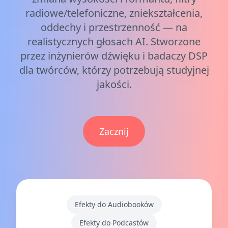
radiowe/telefoniczne, zniekształcenia,
oddechy i przestrzenność — na
realistycznych głosach AI. Stworzone
przez inżynierów dźwięku i badaczy DSP
dla twórców, którzy potrzebują studyjnej
jakości.
Zacznij
Efekty do Audiobooków
Efekty do Podcastów