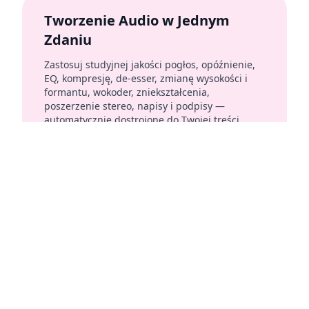
Tworzenie Audio w Jednym
Zdaniu
Zastosuj studyjnej jakości pogłos, opóźnienie,
EQ, kompresję, de-esser, zmianę wysokości i
formantu, wokoder, zniekształcenia,
poszerzenie stereo, napisy i podpisy —
automatycznie dostrojone do Twojej treści.
Spot reklamowy Crisp Crunch: intro radiowe, filtr
telefoniczny i opóźnienie slapback