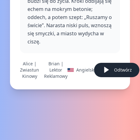
budzi się do życia. Kroki odbijają się
echem na mokrym betonie;
oddech, a potem szept: „Ruszamy o
świcie”. Narasta niski puls, wznoszą
się smyczki, a miasto wydycha w
ciszę.
Alice |
Brian |
Zwiastun
Lektor
Angielski
Odtwórz
Kinowy
Reklamowy