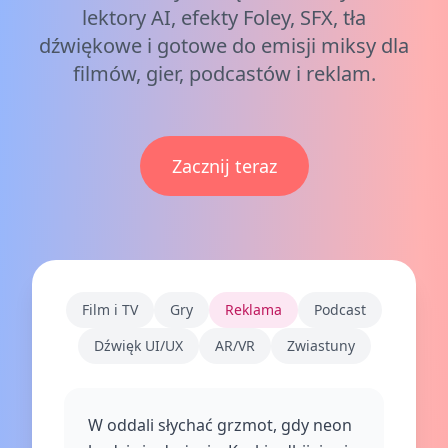
lektory AI, efekty Foley, SFX, tła
dźwiękowe i gotowe do emisji miksy dla
filmów, gier, podcastów i reklam.
Zacznij teraz
Film i TV
Gry
Reklama
Podcast
Dźwięk UI/UX
AR/VR
Zwiastuny
W oddali słychać grzmot, gdy neon