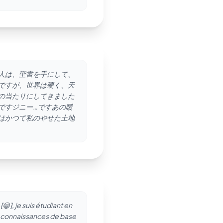
人は、聖書を手にして、
ですが、世界は硬く、天
の当たりにしてきました
ですジニー…ですあの暖
はかつて私のやせた土地
], je suis étudiant en
s connaissances de base