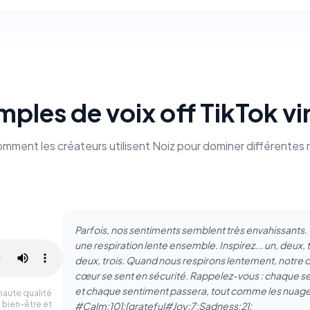
ples de voix off TikTok vi
ment les créateurs utilisent Noiz pour dominer différentes 
Parfois, nos sentiments semblent très envahissants.
une respiration lente ensemble. Inspirez... un, deux, tr
deux, trois. Quand nous respirons lentement, notre 
cœur se sent en sécurité. Rappelez-vous : chaque se
et chaque sentiment passera, tout comme les nuages 
haute qualité
 bien-être et
#Calm:10]:[grateful#Joy:7;Sadness:2]: