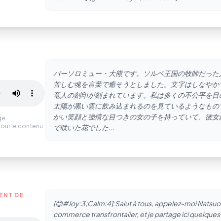
バーソロミュー・大熊です。ソルベ王国の牧師だった
苦しむ魂を言葉で癒そうとしました。文字はしなやか
竜人の刻印が刻まれています。私は多くの不公平を目
太陽が黒い雲に飲み込まれるのを見ているようなもの
かい笑顔と強情な目つきの女の子を持っていて、彼女
ge
our le contenu
で咲いた花でした...
ENT DE
[😊#Joy:3;Calm:4]:Salut à tous, appelez-moi Natsuo [
commerce transfrontalier, et je partage ici quelque