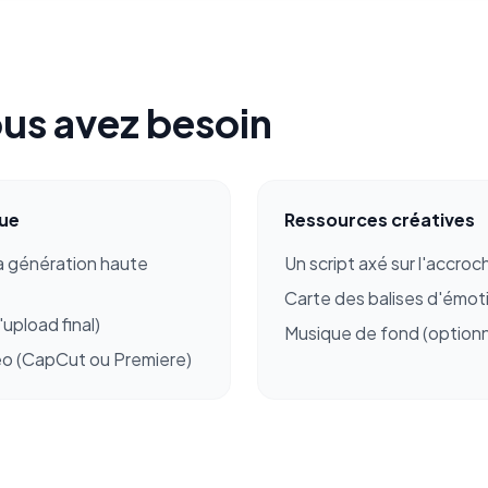
us avez besoin
que
Ressources créatives
a génération haute
Un script axé sur l'accroc
Carte des balises d'émotio
'upload final)
Musique de fond (optionn
éo (CapCut ou Premiere)