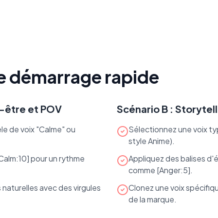
e démarrage rapide
n-être et POV
Scénario B : Storytel
le de voix "Calme" ou
Sélectionnez une voix t
style Anime).
 [Calm:10] pour un rythme
Appliquez des balises d
comme [Anger:5].
naturelles avec des virgules
Clonez une voix spécifiq
de la marque.