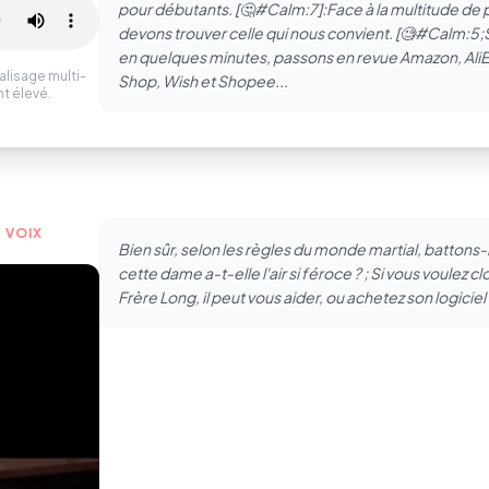
pour débutants. [🤔#Calm:7]:Face à la multitude de
devons trouver celle qui nous convient. [🧐#Calm:5;S
en quelques minutes, passons en revue Amazon, AliE
alisage multi-
Shop, Wish et Shopee...
t élevé.
 VOIX
Bien sûr, selon les règles du monde martial, battons
cette dame a-t-elle l'air si féroce ? ; Si vous voulez clo
Frère Long, il peut vous aider, ou achetez son logicie