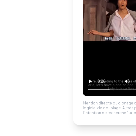
Mention directe du clonage d
logiciel de doublage IA, très 
l'intention de recherche "tutor