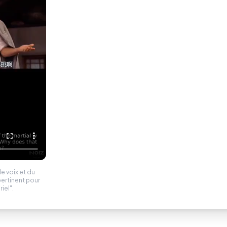
e voix et du
pertinent pour
iel".