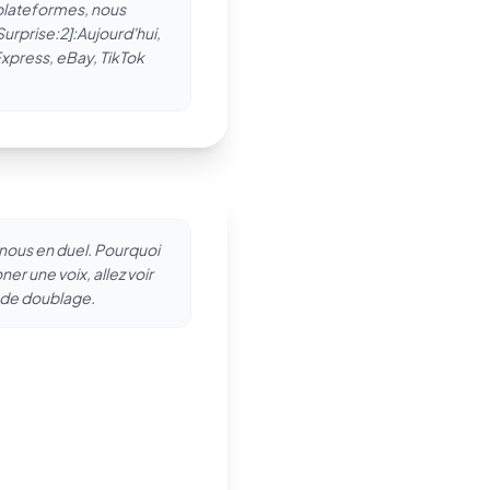
 plateformes, nous
urprise:2]:Aujourd'hui,
xpress, eBay, TikTok
-nous en duel. Pourquoi
ner une voix, allez voir
l de doublage.