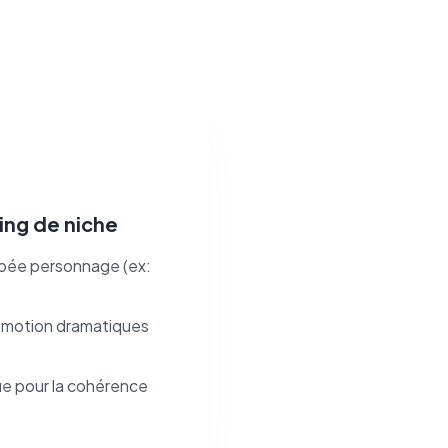
ling de niche
ypée personnage (ex:
'émotion dramatiques
ue pour la cohérence