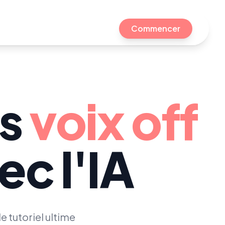
Commencer
es
voix off
ec l'IA
e tutoriel ultime