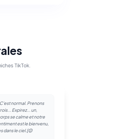
rales
niches TikTok.
 C'est normal. Prenons
ois... Expirez... un,
corps se calme et notre
ntiment est le bienvenu,
dans le ciel.[😌