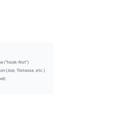
he ("hook-first")
n (Joie, Tristesse, etc.)
el)