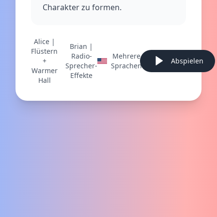
Charakter zu formen.
Alice |
Brian |
Flüstern
Radio-
Mehrere
+
Abspielen
Sprecher-
Sprachen
Warmer
Effekte
Hall