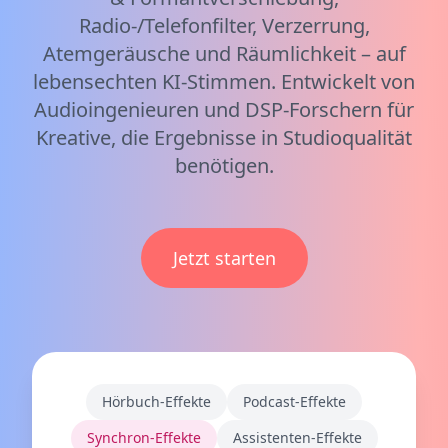
Radio-/Telefonfilter, Verzerrung,
Atemgeräusche und Räumlichkeit – auf
lebensechten KI-Stimmen. Entwickelt von
Audioingenieuren und DSP-Forschern für
Kreative, die Ergebnisse in Studioqualität
benötigen.
Jetzt starten
Hörbuch-Effekte
Podcast-Effekte
Synchron-Effekte
Assistenten-Effekte